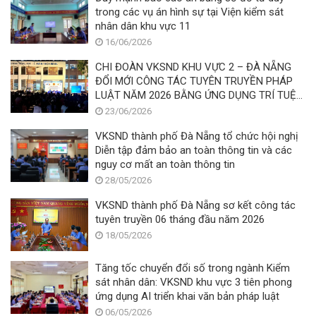
trong các vụ án hình sự tại Viện kiểm sát
nhân dân khu vực 11
16/06/2026
CHI ĐOÀN VKSND KHU VỰC 2 – ĐÀ NẴNG
ĐỔI MỚI CÔNG TÁC TUYÊN TRUYỀN PHÁP
LUẬT NĂM 2026 BẰNG ỨNG DỤNG TRÍ TUỆ
NHÂN TẠO (AI)
23/06/2026
VKSND thành phố Đà Nẵng tổ chức hội nghị
Diễn tập đảm bảo an toàn thông tin và các
nguy cơ mất an toàn thông tin
28/05/2026
VKSND thành phố Đà Nẵng sơ kết công tác
tuyên truyền 06 tháng đầu năm 2026
18/05/2026
Tăng tốc chuyển đổi số trong ngành Kiểm
sát nhân dân: VKSND khu vực 3 tiên phong
ứng dụng AI triển khai văn bản pháp luật
06/05/2026