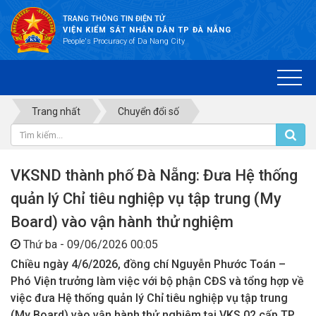
TRANG THÔNG TIN ĐIỆN TỬ
VIỆN KIỂM SÁT NHÂN DÂN TP ĐÀ NẴNG
People's Procuracy of Da Nang City
Trang nhất
Chuyển đổi số
VKSND thành phố Đà Nẵng: Đưa Hệ thống
quản lý Chỉ tiêu nghiệp vụ tập trung (My
Board) vào vận hành thử nghiệm
Thứ ba - 09/06/2026 00:05
Chiều ngày 4/6/2026, đồng chí Nguyễn Phước Toán –
Phó Viện trưởng làm việc với bộ phận CĐS và tổng hợp về
việc đưa Hệ thống quản lý Chỉ tiêu nghiệp vụ tập trung
(My Board) vào vận hành thử nghiệm tại VKS 02 cấp TP