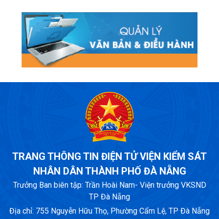
TRANG THÔNG TIN ĐIỆN TỬ VIỆN KIỂM SÁT
NHÂN DÂN THÀNH PHỐ ĐÀ NẴNG
Trưởng Ban biên tập: Trần Hoài Nam- Viện trưởng VKSND
TP Đà Nẵng
Địa chỉ: 755 Nguyễn Hữu Thọ, Phường Cẩm Lệ, TP Đà Nẵng