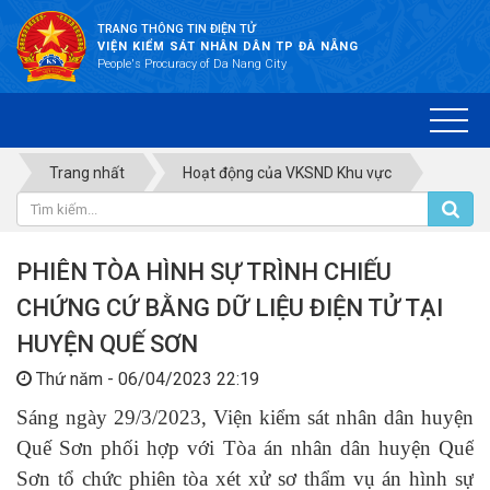
TRANG THÔNG TIN ĐIỆN TỬ
VIỆN KIỂM SÁT NHÂN DÂN TP ĐÀ NẴNG
People's Procuracy of Da Nang City
Trang nhất
Hoạt động của VKSND Khu vực
PHIÊN TÒA HÌNH SỰ TRÌNH CHIẾU
CHỨNG CỨ BẰNG DỮ LIỆU ĐIỆN TỬ TẠI
HUYỆN QUẾ SƠN
Thứ năm - 06/04/2023 22:19
Sáng ngày 29/3/2023, Viện kiểm sát nhân dân huyện
Quế Sơn phối hợp với Tòa án nhân dân huyện Quế
Sơn tổ chức phiên tòa xét xử sơ thẩm vụ án hình sự