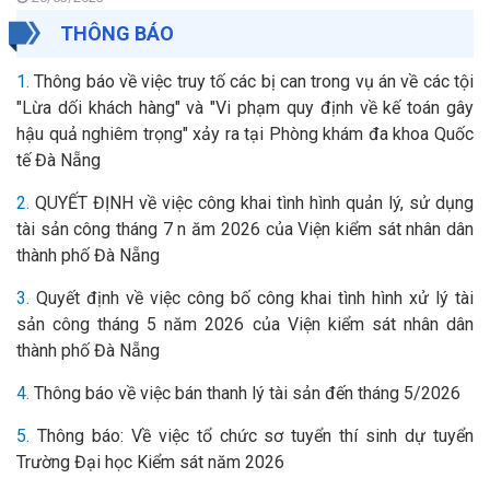
ch
THÔNG BÁO
v
n
1.
Thông báo về việc truy tố các bị can trong vụ án về các tội
v
đ
"Lừa dối khách hàng" và "Vi phạm quy định về kế toán gây
t
hậu quả nghiêm trọng" xảy ra tại Phòng khám đa khoa Quốc
lĩ
tế Đà Nẵng
v
k
2.
QUYẾT ĐỊNH về việc công khai tình hình quản lý, sử dụng
sá
tài sản công tháng 7 n ăm 2026 của Viện kiểm sát nhân dân
thành phố Đà Nẵng
3.
Quyết định về việc công bố công khai tình hình xử lý tài
sản công tháng 5 năm 2026 của Viện kiểm sát nhân dân
thành phố Đà Nẵng
4.
Thông báo về việc bán thanh lý tài sản đến tháng 5/2026
5.
Thông báo: Về việc tổ chức sơ tuyển thí sinh dự tuyển
Trường Đại học Kiểm sát năm 2026