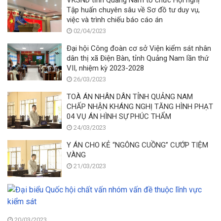
VKSND tỉnh Quảng Nam tổ chức Hội nghị
Tập huấn chuyên sâu về Sơ đồ tư duy vụ,
việc và trình chiếu báo cáo án
02/04/2023
Đại hội Công đoàn cơ sở Viện kiểm sát nhân
dân thị xã Điện Bàn, tỉnh Quảng Nam lần thứ
VII, nhiệm kỳ 2023-2028
26/03/2023
TOÀ ÁN NHÂN DÂN TỈNH QUẢNG NAM
CHẤP NHẬN KHÁNG NGHỊ TĂNG HÌNH PHẠT
04 VỤ ÁN HÌNH SỰ PHÚC THẨM
24/03/2023
Y ÁN CHO KẺ “NGÔNG CUỒNG” CƯỚP TIỆM
VÀNG
21/03/2023
Đạ
bi
Q
hộ
20/03/2023