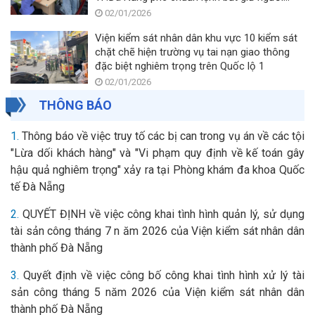
trong trường hợp khẩn cấp về hành vi tổ
02/01/2026
chức sử dụng trái phép chất ma tuý trong dịp
Viện kiểm sát nhân dân khu vực 10 kiểm sát
Tết Dương Lịch 2026
chặt chẽ hiện trường vụ tai nạn giao thông
đặc biệt nghiêm trọng trên Quốc lộ 1
02/01/2026
THÔNG BÁO
1.
Thông báo về việc truy tố các bị can trong vụ án về các tội
"Lừa dối khách hàng" và "Vi phạm quy định về kế toán gây
hậu quả nghiêm trọng" xảy ra tại Phòng khám đa khoa Quốc
tế Đà Nẵng
2.
QUYẾT ĐỊNH về việc công khai tình hình quản lý, sử dụng
tài sản công tháng 7 n ăm 2026 của Viện kiểm sát nhân dân
thành phố Đà Nẵng
3.
Quyết định về việc công bố công khai tình hình xử lý tài
sản công tháng 5 năm 2026 của Viện kiểm sát nhân dân
thành phố Đà Nẵng