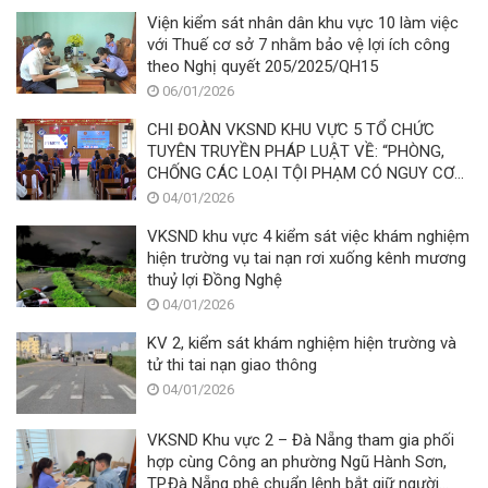
NGƯỜI KHUYẾT TẬT
Viện kiểm sát nhân dân khu vực 10 làm việc
với Thuế cơ sở 7 nhằm bảo vệ lợi ích công
theo Nghị quyết 205/2025/QH15
06/01/2026
CHI ĐOÀN VKSND KHU VỰC 5 TỔ CHỨC
TUYÊN TRUYỀN PHÁP LUẬT VỀ: “PHÒNG,
CHỐNG CÁC LOẠI TỘI PHẠM CÓ NGUY CƠ
XẢY RA CAO TRONG MÔI TRƯỜNG HỌC
04/01/2026
ĐƯỜNG”
VKSND khu vực 4 kiểm sát việc khám nghiệm
hiện trường vụ tai nạn rơi xuống kênh mương
thuỷ lợi Đồng Nghệ
04/01/2026
KV 2, kiểm sát khám nghiệm hiện trường và
tử thi tai nạn giao thông
04/01/2026
VKSND Khu vực 2 – Đà Nẵng tham gia phối
hợp cùng Công an phường Ngũ Hành Sơn,
TP.Đà Nẵng phê chuẩn lệnh bắt giữ người