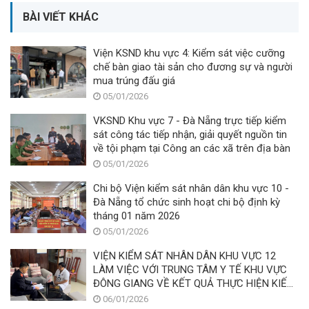
BÀI VIẾT KHÁC
Viện KSND khu vực 4: Kiểm sát việc cưỡng
chế bàn giao tài sản cho đương sự và người
mua trúng đấu giá
05/01/2026
VKSND Khu vực 7 - Đà Nẵng trực tiếp kiểm
sát công tác tiếp nhận, giải quyết nguồn tin
về tội phạm tại Công an các xã trên địa bàn
05/01/2026
Chi bộ Viện kiểm sát nhân dân khu vực 10 -
Đà Nẵng tổ chức sinh hoạt chi bộ định kỳ
tháng 01 năm 2026
05/01/2026
VIỆN KIỂM SÁT NHÂN DÂN KHU VỰC 12
LÀM VIỆC VỚI TRUNG TÂM Y TẾ KHU VỰC
ĐÔNG GIANG VỀ KẾT QUẢ THỰC HIỆN KIẾN
NGHỊ BẢO ĐẢM QUYỀN TIẾP CẬN CHO
06/01/2026