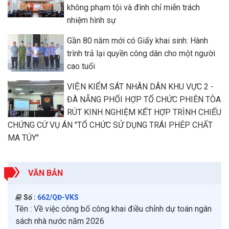
không phạm tội và đình chỉ miễn trách
nhiệm hình sự
Gần 80 năm mới có Giấy khai sinh: Hành
trình trả lại quyền công dân cho một người
cao tuổi
VIỆN KIỂM SÁT NHÂN DÂN KHU VỰC 2 -
ĐÀ NẴNG PHỐI HỢP TỔ CHỨC PHIÊN TÒA
RÚT KINH NGHIỆM KẾT HỢP TRÌNH CHIẾU
CHỨNG CỨ VỤ ÁN "TỔ CHỨC SỬ DỤNG TRÁI PHÉP CHẤT
MA TÚY"
VĂN BẢN
Số :
662/QĐ-VKS
Tên :
Về việc công bố công khai điều chỉnh dự toán ngân
sách nhà nước năm 2026