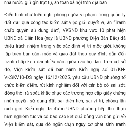
nhà nước, giữ gìn trật tự, an toàn xã hội trên địa bàn.
Điển hình như kiến nghị phòng ngừa vi phạm trong quản lý
đất đai: qua công tác kiểm sát việc giải quyết vụ án “Tranh
chấp quyền sử dụng đất”, VKSND khu vực 10 phát hiện
UBND xã Điện Hòa (nay là UBND phường Điện Bàn Bắc) đã
thiếu trách nhiệm trong việc xác định vị trí mốc giới, không
lập biên bản cắm mốc và giao đất theo quy định, dẫn đến
tranh chấp kéo dài nhiều năm giữa các hộ dân. Trên cơ sở
đó, Viện kiểm sát đã ban hành Kiến nghị số 01/KN-
VKSKV10-DS ngày 16/12/2025, yêu cầu UBND phường tổ
chức kiểm điểm, rút kinh nghiệm đối với cán bộ có sai sót;
đồng thời rà soát, khắc phục các trường hợp cấp giấy chứng
nhận quyền sử dụng đất sai diện tích, sai vị trí, chồng lấn
ranh giới. Kiến nghị đã được UBND phường tiếp thu, thực
hiện nghiêm túc và có báo cáo kết quả bằng văn bản gửi về
Viện kiểm sát, qua đó ngăn chặn nguy cơ phát sinh tranh