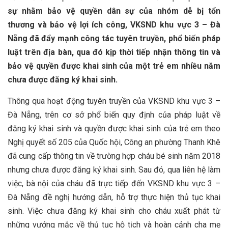
sự nhằm bảo vệ quyền dân sự của nhóm dễ bị tổn
thương và bảo vệ lợi ích công, VKSND khu vực 3 – Đà
Nẵng đã đẩy mạnh công tác tuyên truyền, phổ biến pháp
luật trên địa bàn, qua đó kịp thời tiếp nhận thông tin và
bảo vệ quyền được khai sinh của một trẻ em nhiều năm
chưa được đăng ký khai sinh.
Thông qua hoạt động tuyên truyền của VKSND khu vực 3 –
Đà Nẵng, trên cơ sở phổ biến quy định của pháp luật về
đăng ký khai sinh và quyền được khai sinh của trẻ em theo
Nghị quyết số 205 của Quốc hội, Công an phường Thanh Khê
đã cung cấp thông tin về trường hợp cháu bé sinh năm 2018
nhưng chưa được đăng ký khai sinh. Sau đó, qua liên hệ làm
việc, bà nội của cháu đã trực tiếp đến VKSND khu vực 3 –
Đà Nẵng đề nghị hướng dẫn, hỗ trợ thực hiện thủ tục khai
sinh. Việc chưa đăng ký khai sinh cho cháu xuất phát từ
những vướng mắc về thủ tục hộ tịch và hoàn cảnh cha mẹ