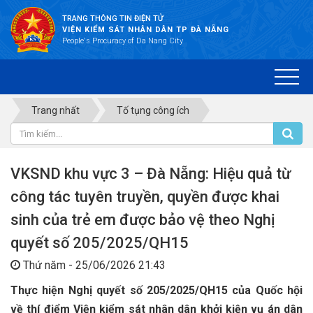
TRANG THÔNG TIN ĐIỆN TỬ
VIỆN KIỂM SÁT NHÂN DÂN TP ĐÀ NẴNG
People's Procuracy of Da Nang City
Trang nhất
Tố tụng công ích
VKSND khu vực 3 – Đà Nẵng: Hiệu quả từ
công tác tuyên truyền, quyền được khai
sinh của trẻ em được bảo vệ theo Nghị
quyết số 205/2025/QH15
Thứ năm - 25/06/2026 21:43
Thực hiện Nghị quyết số 205/2025/QH15 của Quốc hội
về thí điểm Viện kiểm sát nhân dân khởi kiện vụ án dân