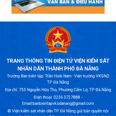
TRANG THÔNG TIN ĐIỆN TỬ VIỆN KIỂM SÁT
NHÂN DÂN THÀNH PHỐ ĐÀ NẴNG
Trưởng Ban biên tập: Trần Hoài Nam- Viện trưởng VKSND
TP Đà Nẵng
Địa chỉ: 755 Nguyễn Hữu Thọ, Phường Cẩm Lệ, TP Đà Nẵng
Điện thoại: 0236.3727888 -
Email:
banbientapvksdanang@gmail.com
© Viện kiểm sát nhân dân TP Đà Nẵng giữ bản quyền nội