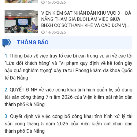
16/06/2026
VIỆN KIỂM SÁT NHÂN DÂN KHU VỰC 3 – ĐÀ
NẴNG THAM GIA BUỔI LÀM VIỆC GIỮA
BHXH CƠ SỞ THANH KHÊ VÀ CÁC ĐƠN VỊ
SỬ DỤNG LAO ĐỘNG CHẬM ĐÓNG TIỀN
14/06/2026
BHXH, BHTN TRÊN ĐỊA BÀN PHƯỜNG
THÔNG BÁO
THANH KHÊ THEO TINH THẦN NGHỊ QUYẾT
SỐ 205 CỦA QUỐC HỘI.
1.
Thông báo về việc truy tố các bị can trong vụ án về các tội
"Lừa dối khách hàng" và "Vi phạm quy định về kế toán gây
hậu quả nghiêm trọng" xảy ra tại Phòng khám đa khoa Quốc
tế Đà Nẵng
2.
QUYẾT ĐỊNH về việc công khai tình hình quản lý, sử dụng
tài sản công tháng 7 n ăm 2026 của Viện kiểm sát nhân dân
thành phố Đà Nẵng
3.
Quyết định về việc công bố công khai tình hình xử lý tài
sản công tháng 5 năm 2026 của Viện kiểm sát nhân dân
thành phố Đà Nẵng