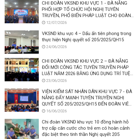
CHI ĐOÀN VKSND KHU VỰC 1 - ĐÀ NẴNG
PHỐI HỢP TỔ CHỨC HỘI NGHỊ TUYÊN
TRUYỀN, PHỔ BIẾN PHÁP LUẬT CHO ĐOÀN
VIÊN, THANH THIẾU NHI NĂM 2026
12/07/2026
VKSND khu vực 4 – Dấu ấn tiên phong trong
thực hiện Nghị quyết số 205/2025/QH15
24/06/2026
CHI ĐOÀN VKSND KHU VỰC 2 – ĐÀ NẴNG
ĐỔI MỚI CÔNG TÁC TUYÊN TRUYỀN PHÁP
LUẬT NĂM 2026 BẰNG ỨNG DỤNG TRÍ TUỆ
NHÂN TẠO (AI)
23/06/2026
VIỆN KIỂM SÁT NHÂN DÂN KHU VỰC 7 - ĐÀ
NẴNG ĐẨY MẠNH TUYÊN TRUYỀN NGHỊ
QUYẾT SỐ 205/2025/QH15 ĐẾN ĐOÀN VIÊN,
THANH THIẾU NIÊN TRÊN ĐỊA BÀN XÃ TÂY
16/06/2026
HỒ
Chi đoàn VKSND khu vực 10 đồng hành hỗ
trợ cấp căn cước cho trẻ em có hoàn cảnh
đặc biệt theo tinh thần Nghị quyết 205