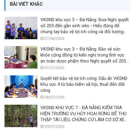
BÀI VIẾT KHÁC
VKSND khu vực 3 – Đà Nẵng: Đưa Nghị quyết
số 205 đến gần sinh viên - Hiểu đúng để
chung tay bảo vệ lợi ích công và đối tượng
yếu thế
27/06/2026
VKSND khu vực 3 – Đà Nẵng: Bảo vệ sức
khỏe cộng đồng từ kiến nghị trong lĩnh vực
an toàn dược phẩm theo Nghị quyết số 205
của Quốc hội
01/07/2026
Quyết liệt bảo vệ lợi ích công: Dấu ấn VKSND
Khu vực 4 từ bảo hiểm xã hội, thuế đến đất
công
08/07/2026
VKSND KHU VỰC 7 - ĐÀ NẴNG KIỂM TRA
HIỆN TRƯỜNG VỤ HỦY HOẠI RỪNG ĐỂ THU
THẬP TÀI LIỆU, CHỨNG CỨ LÀM CƠ SỞ XEM
XÉT KHỞI KIỆN VỤ ÁN DÂN SỰ CÔNG ÍCH
09/07/2026