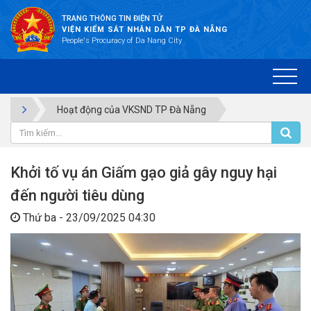
TRANG THÔNG TIN ĐIỆN TỬ
VIỆN KIỂM SÁT NHÂN DÂN TP ĐÀ NẴNG
People's Procuracy of Da Nang City
Hoạt động của VKSND TP Đà Nẵng
Khởi tố vụ án Giấm gạo giả gây nguy hại
đến người tiêu dùng
Thứ ba - 23/09/2025 04:30