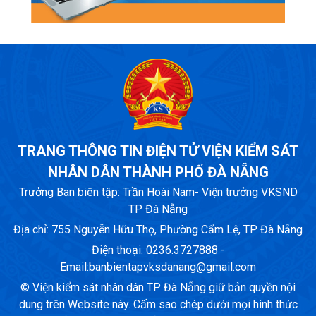
TRANG THÔNG TIN ĐIỆN TỬ VIỆN KIỂM SÁT
NHÂN DÂN THÀNH PHỐ ĐÀ NẴNG
Trưởng Ban biên tập: Trần Hoài Nam- Viện trưởng VKSND
TP Đà Nẵng
Địa chỉ: 755 Nguyễn Hữu Thọ, Phường Cẩm Lệ, TP Đà Nẵng
Điện thoại: 0236.3727888 -
Email:
banbientapvksdanang@gmail.com
© Viện kiểm sát nhân dân TP Đà Nẵng giữ bản quyền nội
dung trên Website này. Cấm sao chép dưới mọi hình thức