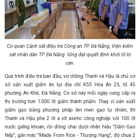
Cơ quan Cảnh sát điều tra Công an TP. Đà Nẵng, Viện kiểm
sát nhân dân TP. Đà Nẵng tống đạt quyết định khởi tố bị
can.
Quá trình điều tra ban đầu, vợ chồng Thanh và Hậu là chủ cơ
sở sản xuất giấm ăn tại địa chỉ K55 Hòa An 25, tổ 45
phường An Khê, Đà Nẵng. Cơ sở này mỗi ngày cung cấp ra
thị trường hơn 1.000 lít giấm thành phẩm. Thay vì sản xuất
giấm gạo bằng phương pháp lên men gạo tự nhiên, thì
Thanh và Hậu pha 2 lít a xít axetic công nghiệp với 100 lít
nước giếng khoan, rồi đóng chai dưới nhãn hiệu "Dấm Gạo
Nếp", gắn mác "Made From Rice - Thượng Hạng", độ chua 2