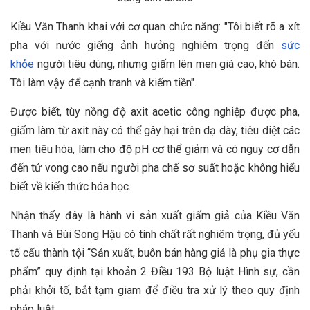
Kiều Văn Thanh khai với cơ quan chức năng: "Tôi biết rõ a xít
pha với nước giếng ảnh hưởng nghiêm trọng đến
sức
khỏe
người tiêu dùng, nhưng giấm lên men giá cao, khó bán.
Tôi làm vậy để cạnh tranh và kiếm tiền".
Được biết, tùy nồng độ axit acetic công nghiệp được pha,
giấm làm từ axit này có thể gây hại trên dạ dày, tiêu diệt các
men tiêu hóa, làm cho độ pH cơ thể giảm và có nguy cơ dẫn
đến tử vong cao nếu người pha chế sơ suất hoặc không hiểu
biết về kiến thức hóa học.
Nhận thấy đây là hành vi sản xuất giấm giả của Kiều Văn
Thanh và Bùi Song Hậu có tính chất rất nghiêm trọng, đủ yếu
tố cấu thành tội “Sản xuất, buôn bán hàng giả là phụ gia thực
phẩm” quy định tại khoản 2 Điều 193 Bộ luật Hình sự, cần
phải khởi tố, bắt tạm giam để điều tra xử lý theo quy định
pháp luật.